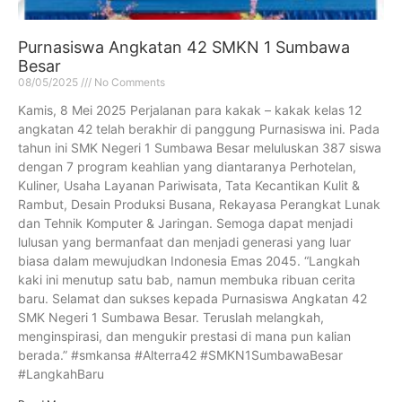
Purnasiswa Angkatan 42 SMKN 1 Sumbawa
Besar
08/05/2025
No Comments
Kamis, 8 Mei 2025 Perjalanan para kakak – kakak kelas 12
angkatan 42 telah berakhir di panggung Purnasiswa ini. Pada
tahun ini SMK Negeri 1 Sumbawa Besar meluluskan 387 siswa
dengan 7 program keahlian yang diantaranya Perhotelan,
Kuliner, Usaha Layanan Pariwisata, Tata Kecantikan Kulit &
Rambut, Desain Produksi Busana, Rekayasa Perangkat Lunak
dan Tehnik Komputer & Jaringan. Semoga dapat menjadi
lulusan yang bermanfaat dan menjadi generasi yang luar
biasa dalam mewujudkan Indonesia Emas 2045. “Langkah
kaki ini menutup satu bab, namun membuka ribuan cerita
baru. Selamat dan sukses kepada Purnasiswa Angkatan 42
SMK Negeri 1 Sumbawa Besar. Teruslah melangkah,
menginspirasi, dan mengukir prestasi di mana pun kalian
berada.” #smkansa #Alterra42 #SMKN1SumbawaBesar
#LangkahBaru