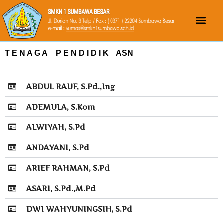
T E N A G A P E N D I D I K ASN
ABDUL RAUF, S.Pd.,Ing
ADEMULA, S.Kom
ALWIYAH, S.Pd
ANDAYANI, S.Pd
ARIEF RAHMAN, S.Pd
ASARI, S.Pd.,M.Pd
DWI WAHYUNINGSIH, S.Pd