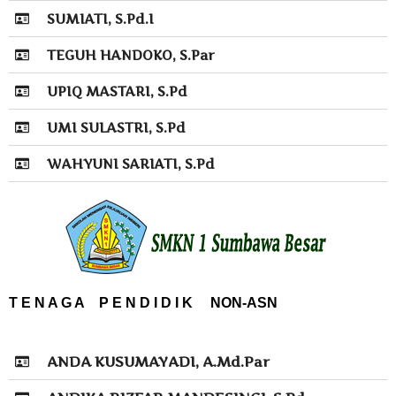
SUMIATI, S.Pd.I
TEGUH HANDOKO, S.Par
UPIQ MASTARI, S.Pd
UMI SULASTRI, S.Pd
WAHYUNI SARIATI, S.Pd
T E N A G A P E N D I D I K NON-ASN
ANDA KUSUMAYADI, A.Md.Par