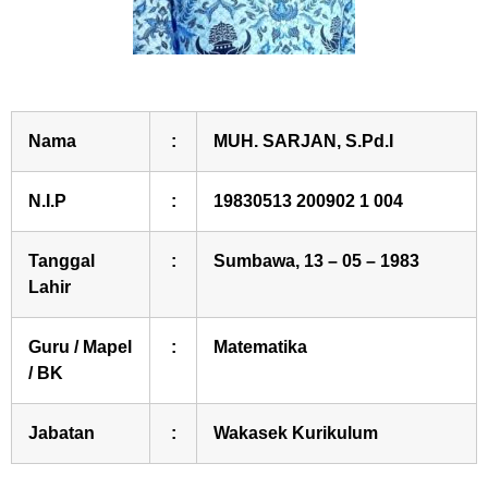
Nama
:
MUH. SARJAN, S.Pd.I
N.I.P
:
19830513 200902 1 004
Tanggal
:
Sumbawa, 13 – 05 – 1983
Lahir
Guru / Mapel
:
Matematika
/ BK
Jabatan
:
Wakasek Kurikulum