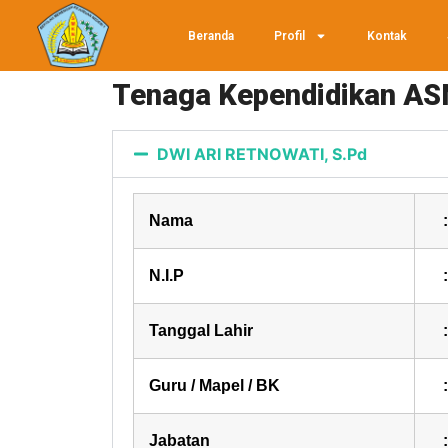
Beranda
Profil
Kontak
Tenaga Kependidikan AS
DWI ARI RETNOWATI, S.Pd
Nama
:
N.I.P
:
Tanggal Lahir
:
Guru / Mapel / BK
:
Jabatan
: