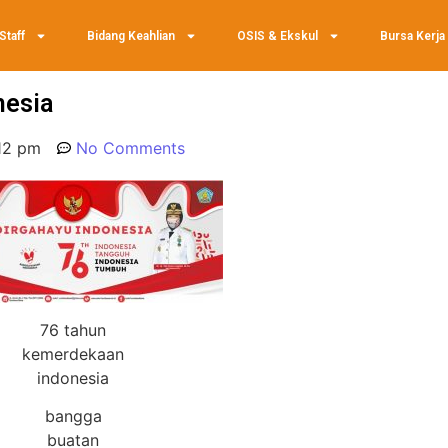
Staff
Bidang Keahlian
OSIS & Ekskul
Bursa Kerja
nesia
12 pm
No Comments
76 tahun
kemerdekaan
indonesia
bangga
buatan