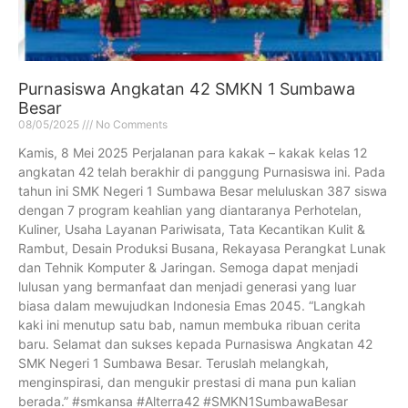
Purnasiswa Angkatan 42 SMKN 1 Sumbawa
Besar
08/05/2025
No Comments
Kamis, 8 Mei 2025 Perjalanan para kakak – kakak kelas 12
angkatan 42 telah berakhir di panggung Purnasiswa ini. Pada
tahun ini SMK Negeri 1 Sumbawa Besar meluluskan 387 siswa
dengan 7 program keahlian yang diantaranya Perhotelan,
Kuliner, Usaha Layanan Pariwisata, Tata Kecantikan Kulit &
Rambut, Desain Produksi Busana, Rekayasa Perangkat Lunak
dan Tehnik Komputer & Jaringan. Semoga dapat menjadi
lulusan yang bermanfaat dan menjadi generasi yang luar
biasa dalam mewujudkan Indonesia Emas 2045. “Langkah
kaki ini menutup satu bab, namun membuka ribuan cerita
baru. Selamat dan sukses kepada Purnasiswa Angkatan 42
SMK Negeri 1 Sumbawa Besar. Teruslah melangkah,
menginspirasi, dan mengukir prestasi di mana pun kalian
berada.” #smkansa #Alterra42 #SMKN1SumbawaBesar