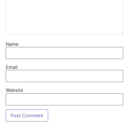
Name
Email
Website