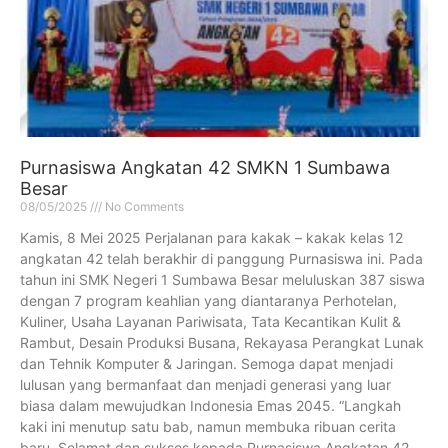
Purnasiswa Angkatan 42 SMKN 1 Sumbawa
Besar
08/05/2025
No Comments
Kamis, 8 Mei 2025 Perjalanan para kakak – kakak kelas 12
angkatan 42 telah berakhir di panggung Purnasiswa ini. Pada
tahun ini SMK Negeri 1 Sumbawa Besar meluluskan 387 siswa
dengan 7 program keahlian yang diantaranya Perhotelan,
Kuliner, Usaha Layanan Pariwisata, Tata Kecantikan Kulit &
Rambut, Desain Produksi Busana, Rekayasa Perangkat Lunak
dan Tehnik Komputer & Jaringan. Semoga dapat menjadi
lulusan yang bermanfaat dan menjadi generasi yang luar
biasa dalam mewujudkan Indonesia Emas 2045. “Langkah
kaki ini menutup satu bab, namun membuka ribuan cerita
baru. Selamat dan sukses kepada Purnasiswa Angkatan 42