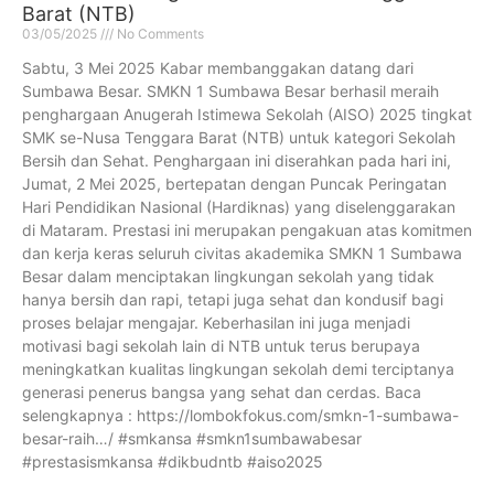
Barat (NTB)
03/05/2025
No Comments
Sabtu, 3 Mei 2025 Kabar membanggakan datang dari
Sumbawa Besar. SMKN 1 Sumbawa Besar berhasil meraih
penghargaan Anugerah Istimewa Sekolah (AISO) 2025 tingkat
SMK se-Nusa Tenggara Barat (NTB) untuk kategori Sekolah
Bersih dan Sehat. Penghargaan ini diserahkan pada hari ini,
Jumat, 2 Mei 2025, bertepatan dengan Puncak Peringatan
Hari Pendidikan Nasional (Hardiknas) yang diselenggarakan
di Mataram. Prestasi ini merupakan pengakuan atas komitmen
dan kerja keras seluruh civitas akademika SMKN 1 Sumbawa
Besar dalam menciptakan lingkungan sekolah yang tidak
hanya bersih dan rapi, tetapi juga sehat dan kondusif bagi
proses belajar mengajar. Keberhasilan ini juga menjadi
motivasi bagi sekolah lain di NTB untuk terus berupaya
meningkatkan kualitas lingkungan sekolah demi terciptanya
generasi penerus bangsa yang sehat dan cerdas. Baca
selengkapnya : https://lombokfokus.com/smkn-1-sumbawa-
besar-raih…/ #smkansa #smkn1sumbawabesar
#prestasismkansa #dikbudntb #aiso2025