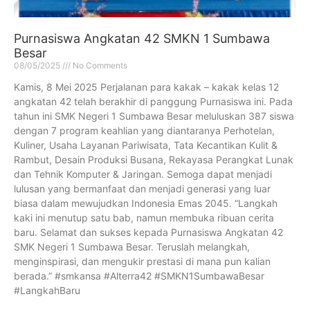
Purnasiswa Angkatan 42 SMKN 1 Sumbawa
Besar
08/05/2025
No Comments
Kamis, 8 Mei 2025 Perjalanan para kakak – kakak kelas 12
angkatan 42 telah berakhir di panggung Purnasiswa ini. Pada
tahun ini SMK Negeri 1 Sumbawa Besar meluluskan 387 siswa
dengan 7 program keahlian yang diantaranya Perhotelan,
Kuliner, Usaha Layanan Pariwisata, Tata Kecantikan Kulit &
Rambut, Desain Produksi Busana, Rekayasa Perangkat Lunak
dan Tehnik Komputer & Jaringan. Semoga dapat menjadi
lulusan yang bermanfaat dan menjadi generasi yang luar
biasa dalam mewujudkan Indonesia Emas 2045. “Langkah
kaki ini menutup satu bab, namun membuka ribuan cerita
baru. Selamat dan sukses kepada Purnasiswa Angkatan 42
SMK Negeri 1 Sumbawa Besar. Teruslah melangkah,
menginspirasi, dan mengukir prestasi di mana pun kalian
berada.” #smkansa #Alterra42 #SMKN1SumbawaBesar
#LangkahBaru