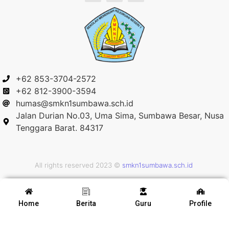
+62 853-3704-2572
+62 812-3900-3594
humas@smkn1sumbawa.sch.id
Jalan Durian No.03, Uma Sima, Sumbawa Besar, Nusa
Tenggara Barat. 84317
All rights reserved 2023 ©
smkn1sumbawa.sch.id
Home
Berita
Guru
Profile