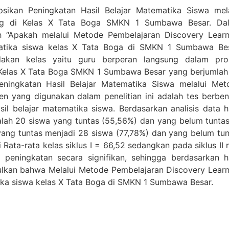
ipsikan Peningkatan Hasil Belajar Matematika Siswa mela
ing di Kelas X Tata Boga SMKN 1 Sumbawa Besar. Da
ah “Apakah melalui Metode Pembelajaran Discovery Learn
matika siswa kelas X Tata Boga di SMKN 1 Sumbawa Bes
indakan kelas yaitu guru berperan langsung dalam pro
i Kelas X Tata Boga SMKN 1 Sumbawa Besar yang berjumlah
Peningkatan Hasil Belajar Matematika Siswa melalui Met
en yang digunakan dalam penelitian ini adalah tes berben
il belajar matematika siswa. Berdasarkan analisis data h
dalah 20 siswa yang tuntas (55,56%) dan yang belum tunta
 yang tuntas menjadi 28 siswa (77,78%) dan yang belum tu
Rata-rata kelas siklus I = 66,52 sedangkan pada siklus II n
peningkatan secara signifikan, sehingga berdasarkan ha
pulkan bahwa Melalui Metode Pembelajaran Discovery Learn
ika siswa kelas X Tata Boga di SMKN 1 Sumbawa Besar.