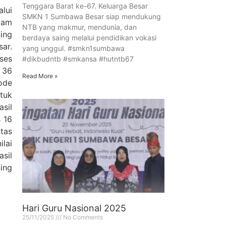
Tenggara Barat ke-67. Keluarga Besar
lui
SMKN 1 Sumbawa Besar siap mendukung
lam
NTB yang makmur, mendunia, dan
ing
berdaya saing melalui pendidikan vokasi
ar.
yang unggul. #smkn1sumbawa
ses
#dikbudntb #smkansa #hutntb67
 36
Read More »
ode
tuk
asil
s 16
ntas
ilai
sil
ing
Hari Guru Nasional 2025
25/11/2025
No Comments