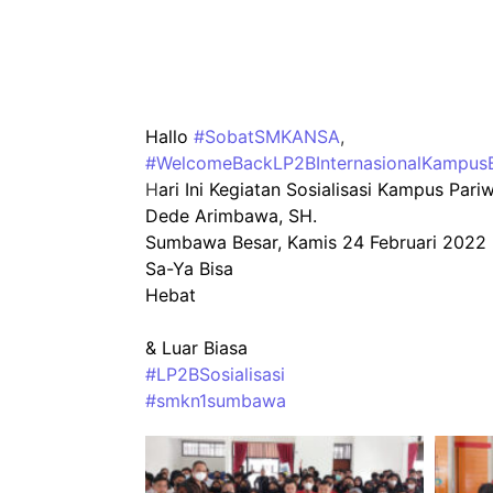
Hallo
#SobatSMKANSA
,
#WelcomeBackLP2BInternasionalKampusB
H
ari Ini Kegiatan Sosialisasi Kampus Par
Dede Arimbawa, SH.
Sumbawa Besar, Kamis 24 Februari 2022
Sa-Ya Bisa
Hebat
& Luar Biasa
#LP2BSosialisasi
#smkn1sumbawa