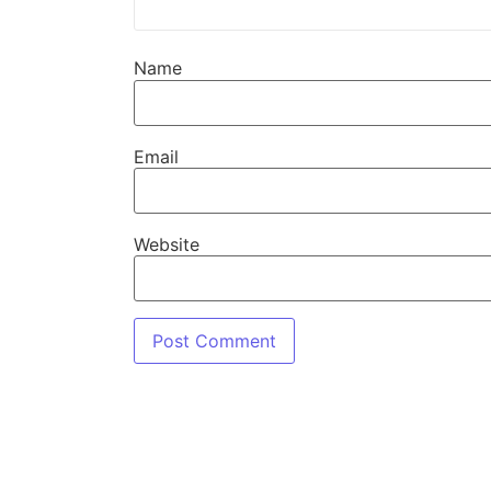
Name
Email
Website