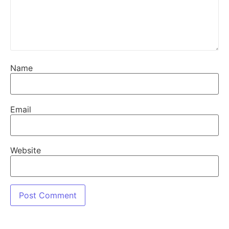
Name
Email
Website