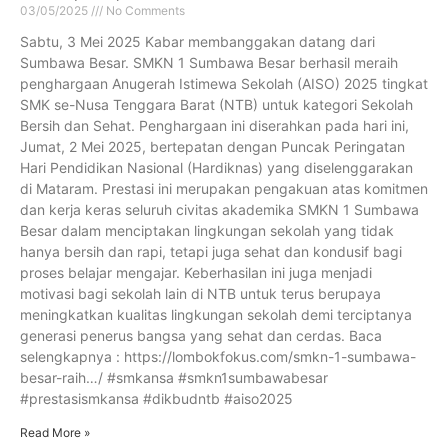
03/05/2025
No Comments
Sabtu, 3 Mei 2025 Kabar membanggakan datang dari
Sumbawa Besar. SMKN 1 Sumbawa Besar berhasil meraih
penghargaan Anugerah Istimewa Sekolah (AISO) 2025 tingkat
SMK se-Nusa Tenggara Barat (NTB) untuk kategori Sekolah
Bersih dan Sehat. Penghargaan ini diserahkan pada hari ini,
Jumat, 2 Mei 2025, bertepatan dengan Puncak Peringatan
Hari Pendidikan Nasional (Hardiknas) yang diselenggarakan
di Mataram. Prestasi ini merupakan pengakuan atas komitmen
dan kerja keras seluruh civitas akademika SMKN 1 Sumbawa
Besar dalam menciptakan lingkungan sekolah yang tidak
hanya bersih dan rapi, tetapi juga sehat dan kondusif bagi
proses belajar mengajar. Keberhasilan ini juga menjadi
motivasi bagi sekolah lain di NTB untuk terus berupaya
meningkatkan kualitas lingkungan sekolah demi terciptanya
generasi penerus bangsa yang sehat dan cerdas. Baca
selengkapnya : https://lombokfokus.com/smkn-1-sumbawa-
besar-raih…/ #smkansa #smkn1sumbawabesar
#prestasismkansa #dikbudntb #aiso2025
Read More »