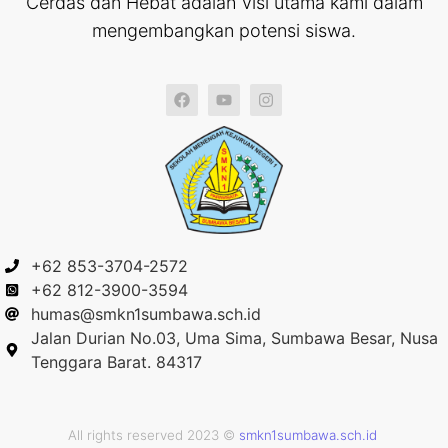
Cerdas dan Hebat adalah visi utama kami dalam
mengembangkan potensi siswa.
+62 853-3704-2572
+62 812-3900-3594
humas@smkn1sumbawa.sch.id
Jalan Durian No.03, Uma Sima, Sumbawa Besar, Nusa
Tenggara Barat. 84317
All rights reserved 2023 ©
smkn1sumbawa.sch.id