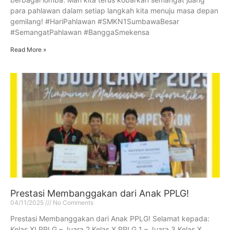
para pahlawan dalam setiap langkah kita menuju masa depan
gemilang! #HariPahlawan #SMKN1SumbawaBesar
#SemangatPahlawan #BanggaSmekensa
Read More »
Prestasi Membanggakan dari Anak PPLG!
04/11/2025
No Comments
Prestasi Membanggakan dari Anak PPLG! Selamat kepada:
Kelas XI PPLG – Juara 2 Kelas X PPLG 1 – Juara 3 Kelas X