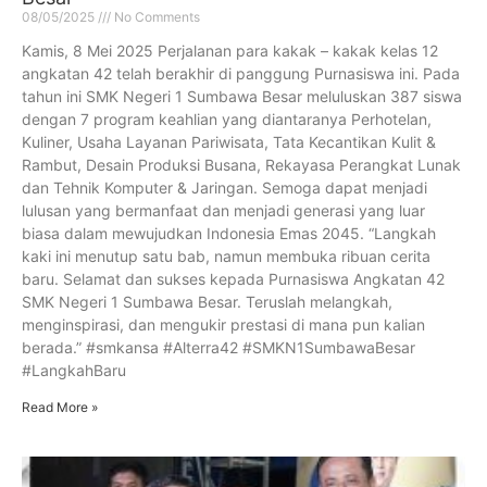
08/05/2025
No Comments
Kamis, 8 Mei 2025 Perjalanan para kakak – kakak kelas 12
angkatan 42 telah berakhir di panggung Purnasiswa ini. Pada
tahun ini SMK Negeri 1 Sumbawa Besar meluluskan 387 siswa
dengan 7 program keahlian yang diantaranya Perhotelan,
Kuliner, Usaha Layanan Pariwisata, Tata Kecantikan Kulit &
Rambut, Desain Produksi Busana, Rekayasa Perangkat Lunak
dan Tehnik Komputer & Jaringan. Semoga dapat menjadi
lulusan yang bermanfaat dan menjadi generasi yang luar
biasa dalam mewujudkan Indonesia Emas 2045. “Langkah
kaki ini menutup satu bab, namun membuka ribuan cerita
baru. Selamat dan sukses kepada Purnasiswa Angkatan 42
SMK Negeri 1 Sumbawa Besar. Teruslah melangkah,
menginspirasi, dan mengukir prestasi di mana pun kalian
berada.” #smkansa #Alterra42 #SMKN1SumbawaBesar
#LangkahBaru
Read More »