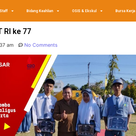
Staff
Bidang Keahlian
OSIS & Ekskul
Bursa Kerja
 RI ke 77
:37 am
No Comments