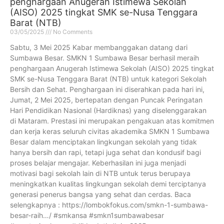
penghargaan Anugerah Istimewa Sekolah
(AISO) 2025 tingkat SMK se-Nusa Tenggara
Barat (NTB)
03/05/2025
No Comments
Sabtu, 3 Mei 2025 Kabar membanggakan datang dari
Sumbawa Besar. SMKN 1 Sumbawa Besar berhasil meraih
penghargaan Anugerah Istimewa Sekolah (AISO) 2025 tingkat
SMK se-Nusa Tenggara Barat (NTB) untuk kategori Sekolah
Bersih dan Sehat. Penghargaan ini diserahkan pada hari ini,
Jumat, 2 Mei 2025, bertepatan dengan Puncak Peringatan
Hari Pendidikan Nasional (Hardiknas) yang diselenggarakan
di Mataram. Prestasi ini merupakan pengakuan atas komitmen
dan kerja keras seluruh civitas akademika SMKN 1 Sumbawa
Besar dalam menciptakan lingkungan sekolah yang tidak
hanya bersih dan rapi, tetapi juga sehat dan kondusif bagi
proses belajar mengajar. Keberhasilan ini juga menjadi
motivasi bagi sekolah lain di NTB untuk terus berupaya
meningkatkan kualitas lingkungan sekolah demi terciptanya
generasi penerus bangsa yang sehat dan cerdas. Baca
selengkapnya : https://lombokfokus.com/smkn-1-sumbawa-
besar-raih…/ #smkansa #smkn1sumbawabesar