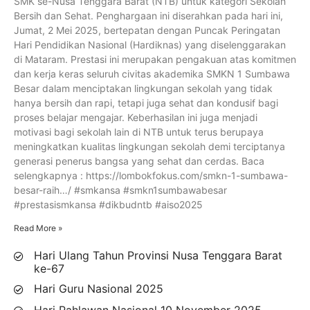
SMK se-Nusa Tenggara Barat (NTB) untuk kategori Sekolah
Bersih dan Sehat. Penghargaan ini diserahkan pada hari ini,
Jumat, 2 Mei 2025, bertepatan dengan Puncak Peringatan
Hari Pendidikan Nasional (Hardiknas) yang diselenggarakan
di Mataram. Prestasi ini merupakan pengakuan atas komitmen
dan kerja keras seluruh civitas akademika SMKN 1 Sumbawa
Besar dalam menciptakan lingkungan sekolah yang tidak
hanya bersih dan rapi, tetapi juga sehat dan kondusif bagi
proses belajar mengajar. Keberhasilan ini juga menjadi
motivasi bagi sekolah lain di NTB untuk terus berupaya
meningkatkan kualitas lingkungan sekolah demi terciptanya
generasi penerus bangsa yang sehat dan cerdas. Baca
selengkapnya : https://lombokfokus.com/smkn-1-sumbawa-
besar-raih…/ #smkansa #smkn1sumbawabesar
#prestasismkansa #dikbudntb #aiso2025
Read More »
Hari Ulang Tahun Provinsi Nusa Tenggara Barat
ke-67
Hari Guru Nasional 2025