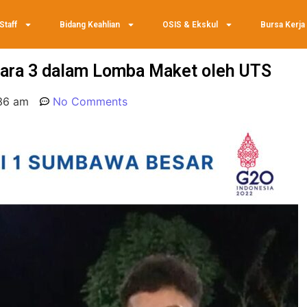
Staff
Bidang Keahlian
OSIS & Ekskul
Bursa Kerja
ra 3 dalam Lomba Maket oleh UTS
36 am
No Comments