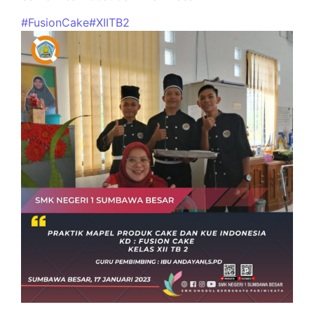
#FusionCake
#XIITB2