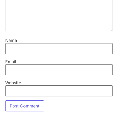
Name
Email
Website