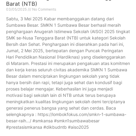
Barat (NTB)
03/05/2025
No Comments
Sabtu, 3 Mei 2025 Kabar membanggakan datang dari
Sumbawa Besar. SMKN 1 Sumbawa Besar berhasil meraih
penghargaan Anugerah Istimewa Sekolah (AISO) 2025 tingkat
SMK se-Nusa Tenggara Barat (NTB) untuk kategori Sekolah
Bersih dan Sehat. Penghargaan ini diserahkan pada hari ini,
Jumat, 2 Mei 2025, bertepatan dengan Puncak Peringatan
Hari Pendidikan Nasional (Hardiknas) yang diselenggarakan
di Mataram. Prestasi ini merupakan pengakuan atas komitmen
dan kerja keras seluruh civitas akademika SMKN 1 Sumbawa
Besar dalam menciptakan lingkungan sekolah yang tidak
hanya bersih dan rapi, tetapi juga sehat dan kondusif bagi
proses belajar mengajar. Keberhasilan ini juga menjadi
motivasi bagi sekolah lain di NTB untuk terus berupaya
meningkatkan kualitas lingkungan sekolah demi terciptanya
generasi penerus bangsa yang sehat dan cerdas. Baca
selengkapnya : https://lombokfokus.com/smkn-1-sumbawa-
besar-raih…/ #smkansa #smkn1sumbawabesar
#prestasismkansa #dikbudntb #aiso2025