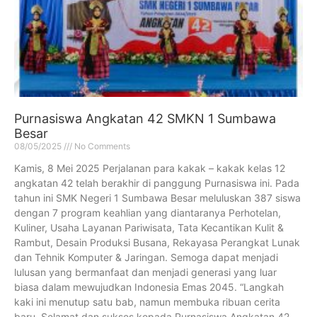
Purnasiswa Angkatan 42 SMKN 1 Sumbawa
Besar
08/05/2025
No Comments
Kamis, 8 Mei 2025 Perjalanan para kakak – kakak kelas 12
angkatan 42 telah berakhir di panggung Purnasiswa ini. Pada
tahun ini SMK Negeri 1 Sumbawa Besar meluluskan 387 siswa
dengan 7 program keahlian yang diantaranya Perhotelan,
Kuliner, Usaha Layanan Pariwisata, Tata Kecantikan Kulit &
Rambut, Desain Produksi Busana, Rekayasa Perangkat Lunak
dan Tehnik Komputer & Jaringan. Semoga dapat menjadi
lulusan yang bermanfaat dan menjadi generasi yang luar
biasa dalam mewujudkan Indonesia Emas 2045. “Langkah
kaki ini menutup satu bab, namun membuka ribuan cerita
baru. Selamat dan sukses kepada Purnasiswa Angkatan 42