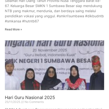
Selamat Hari Ulang Tahun Provinsi Nusa Tenggara Barat ke-
67. Keluarga Besar SMKN 1 Sumbawa Besar siap mendukung
NTB yang makmur, mendunia, dan berdaya saing melalui
pendidikan vokasi yang unggul. #smkn1sumbawa #dikbudntb
#smkansa #hutntb67
Read More »
Hari Guru Nasional 2025
25/11/2025
No Comments