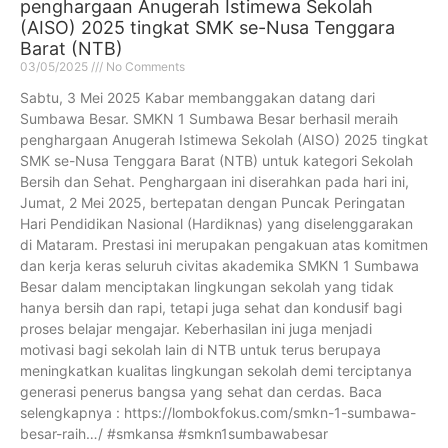
penghargaan Anugerah Istimewa Sekolah
(AISO) 2025 tingkat SMK se-Nusa Tenggara
Barat (NTB)
03/05/2025
No Comments
Sabtu, 3 Mei 2025 Kabar membanggakan datang dari
Sumbawa Besar. SMKN 1 Sumbawa Besar berhasil meraih
penghargaan Anugerah Istimewa Sekolah (AISO) 2025 tingkat
SMK se-Nusa Tenggara Barat (NTB) untuk kategori Sekolah
Bersih dan Sehat. Penghargaan ini diserahkan pada hari ini,
Jumat, 2 Mei 2025, bertepatan dengan Puncak Peringatan
Hari Pendidikan Nasional (Hardiknas) yang diselenggarakan
di Mataram. Prestasi ini merupakan pengakuan atas komitmen
dan kerja keras seluruh civitas akademika SMKN 1 Sumbawa
Besar dalam menciptakan lingkungan sekolah yang tidak
hanya bersih dan rapi, tetapi juga sehat dan kondusif bagi
proses belajar mengajar. Keberhasilan ini juga menjadi
motivasi bagi sekolah lain di NTB untuk terus berupaya
meningkatkan kualitas lingkungan sekolah demi terciptanya
generasi penerus bangsa yang sehat dan cerdas. Baca
selengkapnya : https://lombokfokus.com/smkn-1-sumbawa-
besar-raih…/ #smkansa #smkn1sumbawabesar