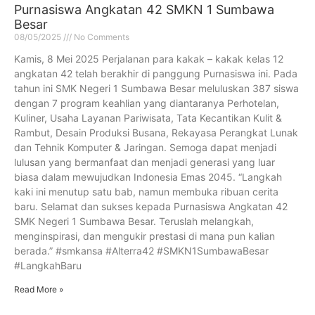
Purnasiswa Angkatan 42 SMKN 1 Sumbawa
Besar
08/05/2025
No Comments
Kamis, 8 Mei 2025 Perjalanan para kakak – kakak kelas 12
angkatan 42 telah berakhir di panggung Purnasiswa ini. Pada
tahun ini SMK Negeri 1 Sumbawa Besar meluluskan 387 siswa
dengan 7 program keahlian yang diantaranya Perhotelan,
Kuliner, Usaha Layanan Pariwisata, Tata Kecantikan Kulit &
Rambut, Desain Produksi Busana, Rekayasa Perangkat Lunak
dan Tehnik Komputer & Jaringan. Semoga dapat menjadi
lulusan yang bermanfaat dan menjadi generasi yang luar
biasa dalam mewujudkan Indonesia Emas 2045. “Langkah
kaki ini menutup satu bab, namun membuka ribuan cerita
baru. Selamat dan sukses kepada Purnasiswa Angkatan 42
SMK Negeri 1 Sumbawa Besar. Teruslah melangkah,
menginspirasi, dan mengukir prestasi di mana pun kalian
berada.” #smkansa #Alterra42 #SMKN1SumbawaBesar
#LangkahBaru
Read More »