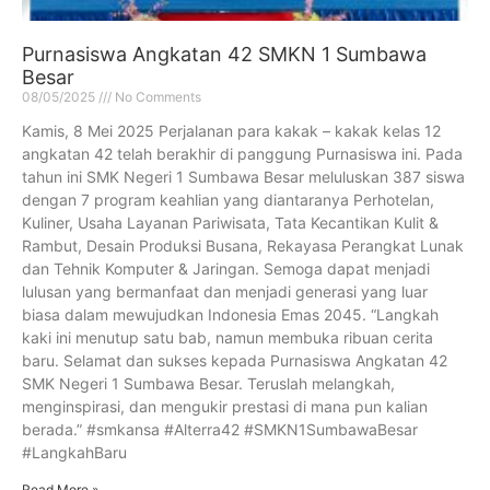
Purnasiswa Angkatan 42 SMKN 1 Sumbawa
Besar
08/05/2025
No Comments
Kamis, 8 Mei 2025 Perjalanan para kakak – kakak kelas 12
angkatan 42 telah berakhir di panggung Purnasiswa ini. Pada
tahun ini SMK Negeri 1 Sumbawa Besar meluluskan 387 siswa
dengan 7 program keahlian yang diantaranya Perhotelan,
Kuliner, Usaha Layanan Pariwisata, Tata Kecantikan Kulit &
Rambut, Desain Produksi Busana, Rekayasa Perangkat Lunak
dan Tehnik Komputer & Jaringan. Semoga dapat menjadi
lulusan yang bermanfaat dan menjadi generasi yang luar
biasa dalam mewujudkan Indonesia Emas 2045. “Langkah
kaki ini menutup satu bab, namun membuka ribuan cerita
baru. Selamat dan sukses kepada Purnasiswa Angkatan 42
SMK Negeri 1 Sumbawa Besar. Teruslah melangkah,
menginspirasi, dan mengukir prestasi di mana pun kalian
berada.” #smkansa #Alterra42 #SMKN1SumbawaBesar
#LangkahBaru
Read More »