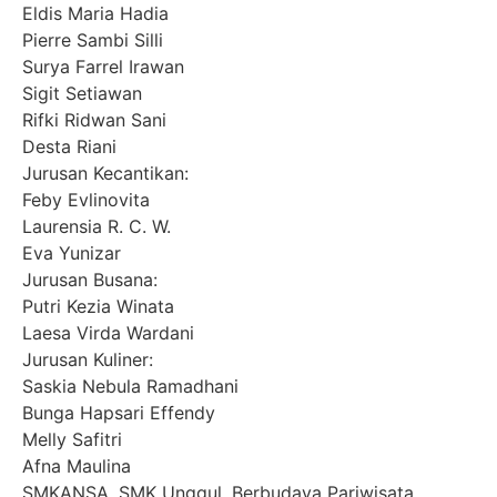
Eldis Maria Hadia
Pierre Sambi Silli
Surya Farrel Irawan
Sigit Setiawan
Rifki Ridwan Sani
Desta Riani
Jurusan Kecantikan:
Feby Evlinovita
Laurensia R. C. W.
Eva Yunizar
Jurusan Busana:
Putri Kezia Winata
Laesa Virda Wardani
Jurusan Kuliner:
Saskia Nebula Ramadhani
Bunga Hapsari Effendy
Melly Safitri
Afna Maulina
SMKANSA, SMK Unggul, Berbudaya Pariwisata