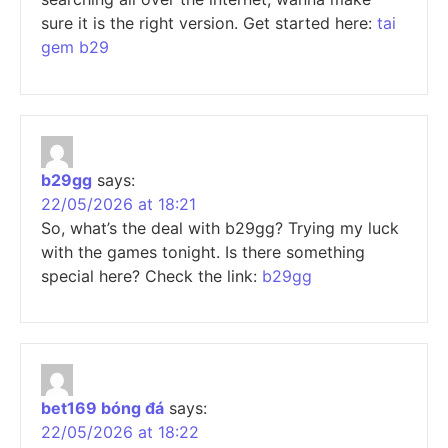
sure it is the right version. Get started here:
tai
gem b29
b29gg
says:
22/05/2026 at 18:21
So, what’s the deal with b29gg? Trying my luck
with the games tonight. Is there something
special here? Check the link:
b29gg
bet169 bóng đá
says:
22/05/2026 at 18:22