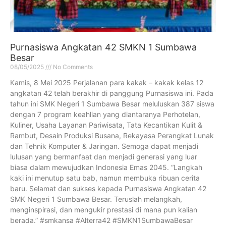
Purnasiswa Angkatan 42 SMKN 1 Sumbawa
Besar
08/05/2025
No Comments
Kamis, 8 Mei 2025 Perjalanan para kakak – kakak kelas 12
angkatan 42 telah berakhir di panggung Purnasiswa ini. Pada
tahun ini SMK Negeri 1 Sumbawa Besar meluluskan 387 siswa
dengan 7 program keahlian yang diantaranya Perhotelan,
Kuliner, Usaha Layanan Pariwisata, Tata Kecantikan Kulit &
Rambut, Desain Produksi Busana, Rekayasa Perangkat Lunak
dan Tehnik Komputer & Jaringan. Semoga dapat menjadi
lulusan yang bermanfaat dan menjadi generasi yang luar
biasa dalam mewujudkan Indonesia Emas 2045. “Langkah
kaki ini menutup satu bab, namun membuka ribuan cerita
baru. Selamat dan sukses kepada Purnasiswa Angkatan 42
SMK Negeri 1 Sumbawa Besar. Teruslah melangkah,
menginspirasi, dan mengukir prestasi di mana pun kalian
berada.” #smkansa #Alterra42 #SMKN1SumbawaBesar