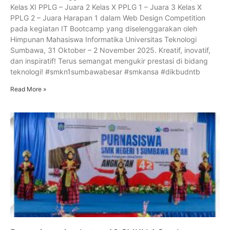
Kelas XI PPLG – Juara 2 Kelas X PPLG 1 – Juara 3 Kelas X
PPLG 2 – Juara Harapan 1 dalam Web Design Competition
pada kegiatan IT Bootcamp yang diselenggarakan oleh
Himpunan Mahasiswa Informatika Universitas Teknologi
Sumbawa, 31 Oktober – 2 November 2025. Kreatif, inovatif,
dan inspiratif! Terus semangat mengukir prestasi di bidang
teknologi! #smkn1sumbawabesar #smkansa #dikbudntb
Read More »