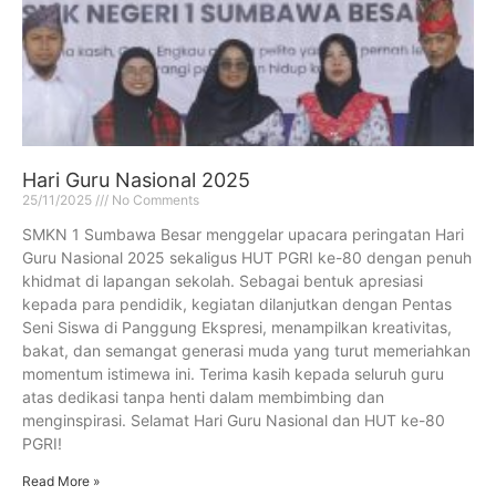
Hari Guru Nasional 2025
25/11/2025
No Comments
SMKN 1 Sumbawa Besar menggelar upacara peringatan Hari
Guru Nasional 2025 sekaligus HUT PGRI ke-80 dengan penuh
khidmat di lapangan sekolah. Sebagai bentuk apresiasi
kepada para pendidik, kegiatan dilanjutkan dengan Pentas
Seni Siswa di Panggung Ekspresi, menampilkan kreativitas,
bakat, dan semangat generasi muda yang turut memeriahkan
momentum istimewa ini. Terima kasih kepada seluruh guru
atas dedikasi tanpa henti dalam membimbing dan
menginspirasi. Selamat Hari Guru Nasional dan HUT ke-80
PGRI!
Read More »