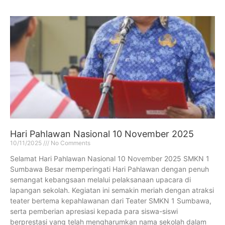
Hari Pahlawan Nasional 10 November 2025
10/11/2025
No Comments
Selamat Hari Pahlawan Nasional 10 November 2025 SMKN 1
Sumbawa Besar memperingati Hari Pahlawan dengan penuh
semangat kebangsaan melalui pelaksanaan upacara di
lapangan sekolah. Kegiatan ini semakin meriah dengan atraksi
teater bertema kepahlawanan dari Teater SMKN 1 Sumbawa,
serta pemberian apresiasi kepada para siswa-siswi
berprestasi yang telah mengharumkan nama sekolah dalam