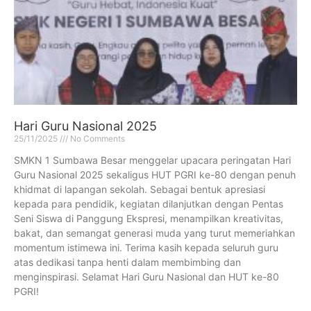
Hari Guru Nasional 2025
25/11/2025
No Comments
SMKN 1 Sumbawa Besar menggelar upacara peringatan Hari
Guru Nasional 2025 sekaligus HUT PGRI ke-80 dengan penuh
khidmat di lapangan sekolah. Sebagai bentuk apresiasi
kepada para pendidik, kegiatan dilanjutkan dengan Pentas
Seni Siswa di Panggung Ekspresi, menampilkan kreativitas,
bakat, dan semangat generasi muda yang turut memeriahkan
momentum istimewa ini. Terima kasih kepada seluruh guru
atas dedikasi tanpa henti dalam membimbing dan
menginspirasi. Selamat Hari Guru Nasional dan HUT ke-80
PGRI!