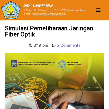
Simulasi Pemeliharaan Jaringan
Fiber Optik
3:19 pm
5 Comments