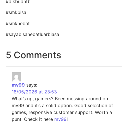
#dikbudntb
#smkbisa
#smkhebat
#sayabisahebatluarbiasa
5 Comments
mv99
says:
18/05/2026 at 23:53
What’s up, gamers? Been messing around on
mv99 and it’s a solid option. Good selection of
games, responsive customer support. Worth a
punt! Check it here
mv99
!