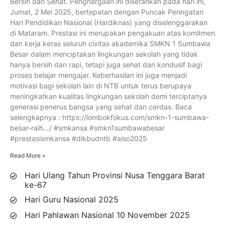
Bersih dan Sehat. Penghargaan ini diserahkan pada hari ini,
Jumat, 2 Mei 2025, bertepatan dengan Puncak Peringatan
Hari Pendidikan Nasional (Hardiknas) yang diselenggarakan
di Mataram. Prestasi ini merupakan pengakuan atas komitmen
dan kerja keras seluruh civitas akademika SMKN 1 Sumbawa
Besar dalam menciptakan lingkungan sekolah yang tidak
hanya bersih dan rapi, tetapi juga sehat dan kondusif bagi
proses belajar mengajar. Keberhasilan ini juga menjadi
motivasi bagi sekolah lain di NTB untuk terus berupaya
meningkatkan kualitas lingkungan sekolah demi terciptanya
generasi penerus bangsa yang sehat dan cerdas. Baca
selengkapnya : https://lombokfokus.com/smkn-1-sumbawa-
besar-raih…/ #smkansa #smkn1sumbawabesar
#prestasismkansa #dikbudntb #aiso2025
Read More »
Hari Ulang Tahun Provinsi Nusa Tenggara Barat
ke-67
Hari Guru Nasional 2025
Hari Pahlawan Nasional 10 November 2025