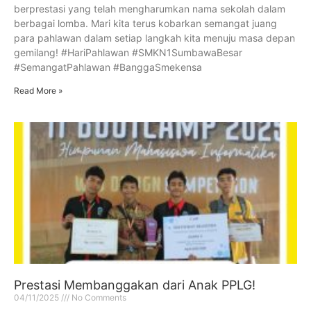
berprestasi yang telah mengharumkan nama sekolah dalam
berbagai lomba. Mari kita terus kobarkan semangat juang
para pahlawan dalam setiap langkah kita menuju masa depan
gemilang! #HariPahlawan #SMKN1SumbawaBesar
#SemangatPahlawan #BanggaSmekensa
Read More »
Prestasi Membanggakan dari Anak PPLG!
04/11/2025
No Comments