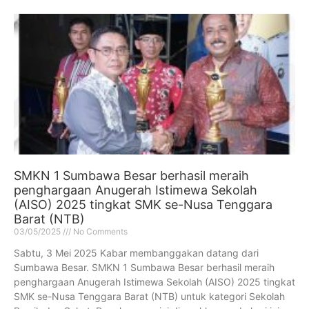
SMKN 1 Sumbawa Besar berhasil meraih
penghargaan Anugerah Istimewa Sekolah
(AISO) 2025 tingkat SMK se-Nusa Tenggara
Barat (NTB)
03/05/2025
No Comments
Sabtu, 3 Mei 2025 Kabar membanggakan datang dari
Sumbawa Besar. SMKN 1 Sumbawa Besar berhasil meraih
penghargaan Anugerah Istimewa Sekolah (AISO) 2025 tingkat
SMK se-Nusa Tenggara Barat (NTB) untuk kategori Sekolah