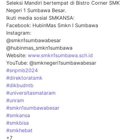
Seleksi Mandiri bertempat di Bistro Corner SMK
Negeri 1 Sumbawa Besar.
Ikuti media sosial SMKANSA:
Facebook: HubinMas Smkn I Sumbawa
Instagram:
@smkn1sumbawabesar
@hubinmas_smkn1sumbawa
Website:
www.smkn1sumbawa.sch.id
YouTube: @smknegeri1sumbawabesar
#snpmb2024
#direktoratsmk
#dikbudntb
#universitasmataram
#unram
#smkn1sumbawabesar
#smkansa
#smkbisa
#smkhebat
+7