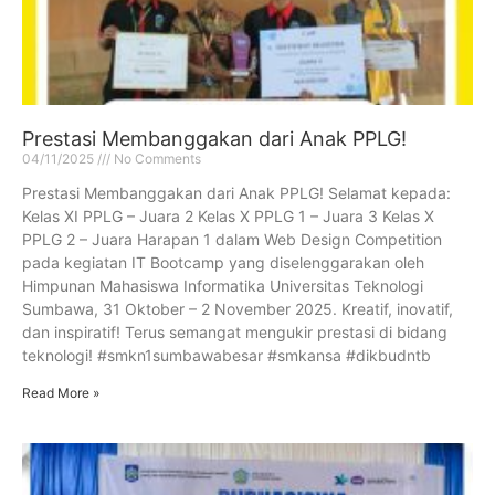
Prestasi Membanggakan dari Anak PPLG!
04/11/2025
No Comments
Prestasi Membanggakan dari Anak PPLG! Selamat kepada:
Kelas XI PPLG – Juara 2 Kelas X PPLG 1 – Juara 3 Kelas X
PPLG 2 – Juara Harapan 1 dalam Web Design Competition
pada kegiatan IT Bootcamp yang diselenggarakan oleh
Himpunan Mahasiswa Informatika Universitas Teknologi
Sumbawa, 31 Oktober – 2 November 2025. Kreatif, inovatif,
dan inspiratif! Terus semangat mengukir prestasi di bidang
teknologi! #smkn1sumbawabesar #smkansa #dikbudntb
Read More »