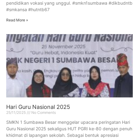
pendidikan vokasi yang unggul. #smkn1sumbawa #dikbudntb
#smkansa #hutntb67
Read More »
Hari Guru Nasional 2025
25/11/2025
No Comments
SMKN 1 Sumbawa Besar menggelar upacara peringatan Hari
Guru Nasional 2025 sekaligus HUT PGRI ke-80 dengan penuh
khidmat di lapangan sekolah. Sebagai bentuk apresiasi