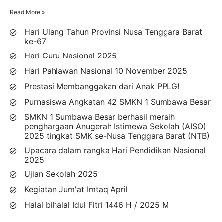
Read More »
Hari Ulang Tahun Provinsi Nusa Tenggara Barat
ke-67
Hari Guru Nasional 2025
Hari Pahlawan Nasional 10 November 2025
Prestasi Membanggakan dari Anak PPLG!
Purnasiswa Angkatan 42 SMKN 1 Sumbawa Besar
SMKN 1 Sumbawa Besar berhasil meraih
penghargaan Anugerah Istimewa Sekolah (AISO)
2025 tingkat SMK se-Nusa Tenggara Barat (NTB)
Upacara dalam rangka Hari Pendidikan Nasional
2025
Ujian Sekolah 2025
Kegiatan Jum'at Imtaq April
Halal bihalal Idul Fitri 1446 H / 2025 M