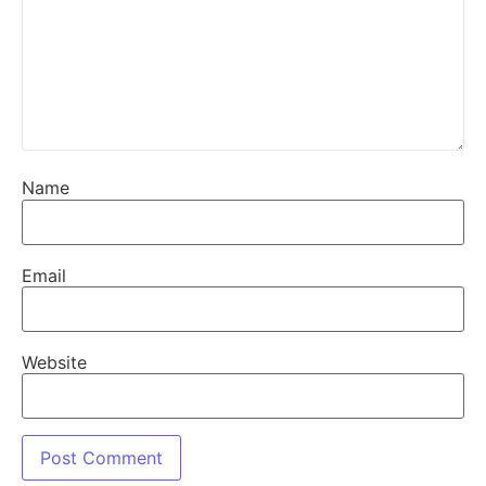
Name
Email
Website