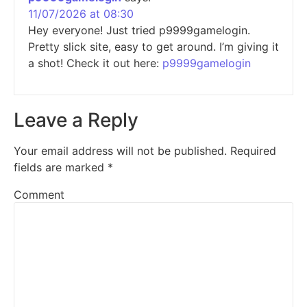
11/07/2026 at 08:30
Hey everyone! Just tried p9999gamelogin.
Pretty slick site, easy to get around. I’m giving it
a shot! Check it out here:
p9999gamelogin
Leave a Reply
Your email address will not be published.
Required
fields are marked
*
Comment