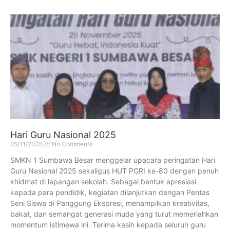
Hari Guru Nasional 2025
25/11/2025
No Comments
SMKN 1 Sumbawa Besar menggelar upacara peringatan Hari
Guru Nasional 2025 sekaligus HUT PGRI ke-80 dengan penuh
khidmat di lapangan sekolah. Sebagai bentuk apresiasi
kepada para pendidik, kegiatan dilanjutkan dengan Pentas
Seni Siswa di Panggung Ekspresi, menampilkan kreativitas,
bakat, dan semangat generasi muda yang turut memeriahkan
momentum istimewa ini. Terima kasih kepada seluruh guru