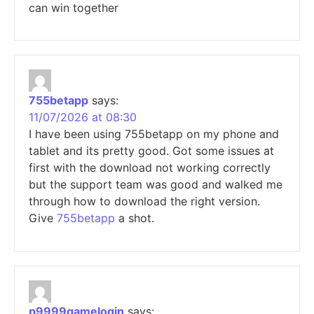
can win together
755betapp
says:
11/07/2026 at 08:30
I have been using 755betapp on my phone and
tablet and its pretty good. Got some issues at
first with the download not working correctly
but the support team was good and walked me
through how to download the right version.
Give
755betapp
a shot.
p9999gamelogin
says: