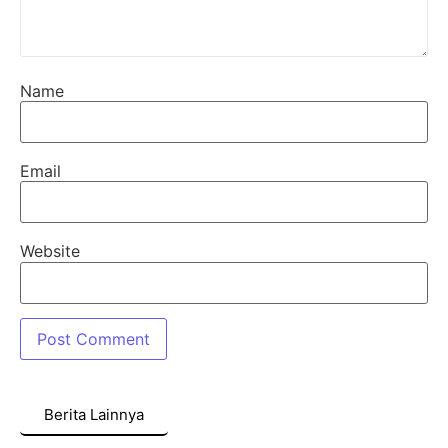
Name
Email
Website
Berita Lainnya