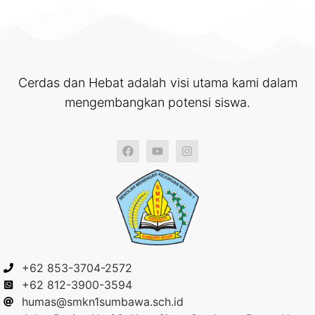
Cerdas dan Hebat adalah visi utama kami dalam
mengembangkan potensi siswa.
+62 853-3704-2572
+62 812-3900-3594
humas@smkn1sumbawa.sch.id