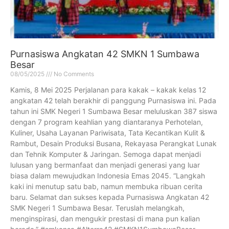
Purnasiswa Angkatan 42 SMKN 1 Sumbawa
Besar
08/05/2025
No Comments
Kamis, 8 Mei 2025 Perjalanan para kakak – kakak kelas 12
angkatan 42 telah berakhir di panggung Purnasiswa ini. Pada
tahun ini SMK Negeri 1 Sumbawa Besar meluluskan 387 siswa
dengan 7 program keahlian yang diantaranya Perhotelan,
Kuliner, Usaha Layanan Pariwisata, Tata Kecantikan Kulit &
Rambut, Desain Produksi Busana, Rekayasa Perangkat Lunak
dan Tehnik Komputer & Jaringan. Semoga dapat menjadi
lulusan yang bermanfaat dan menjadi generasi yang luar
biasa dalam mewujudkan Indonesia Emas 2045. “Langkah
kaki ini menutup satu bab, namun membuka ribuan cerita
baru. Selamat dan sukses kepada Purnasiswa Angkatan 42
SMK Negeri 1 Sumbawa Besar. Teruslah melangkah,
menginspirasi, dan mengukir prestasi di mana pun kalian