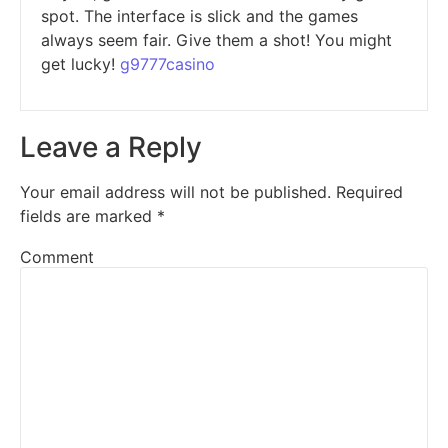
spot. The interface is slick and the games
always seem fair. Give them a shot! You might
get lucky!
g9777casino
Leave a Reply
Your email address will not be published.
Required
fields are marked
*
Comment