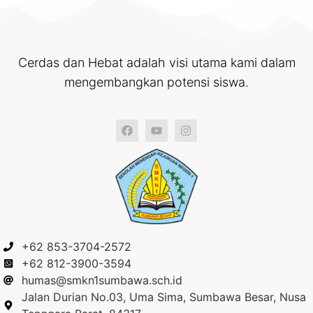
Cerdas dan Hebat adalah visi utama kami dalam
mengembangkan potensi siswa.
+62 853-3704-2572
+62 812-3900-3594
humas@smkn1sumbawa.sch.id
Jalan Durian No.03, Uma Sima, Sumbawa Besar, Nusa