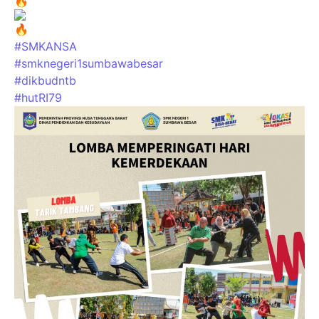
#SMKANSA
#smknegeri1sumbawabesar
#dikbudntb
#hutRI79