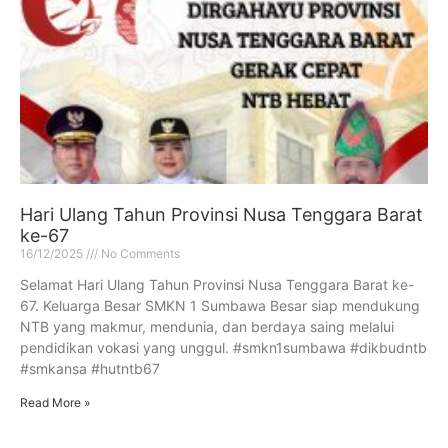
Hari Ulang Tahun Provinsi Nusa Tenggara Barat
ke-67
16/12/2025
No Comments
Selamat Hari Ulang Tahun Provinsi Nusa Tenggara Barat ke-
67. Keluarga Besar SMKN 1 Sumbawa Besar siap mendukung
NTB yang makmur, mendunia, dan berdaya saing melalui
pendidikan vokasi yang unggul. #smkn1sumbawa #dikbudntb
#smkansa #hutntb67
Read More »