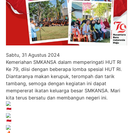
Sabtu, 31 Agustus 2024
Kemeriahan SMKANSA dalam memperingati HUT RI
Ke 79, diisi dengan beberapa lomba spesial HUT RI.
Diantaranya makan kerupuk, terompah dan tarik
tambang, semoga dengan kegiatan ini dapat
mempererat ikatan keluarga besar SMKANSA. Mari
kita terus bersatu dan membangun negeri ini.